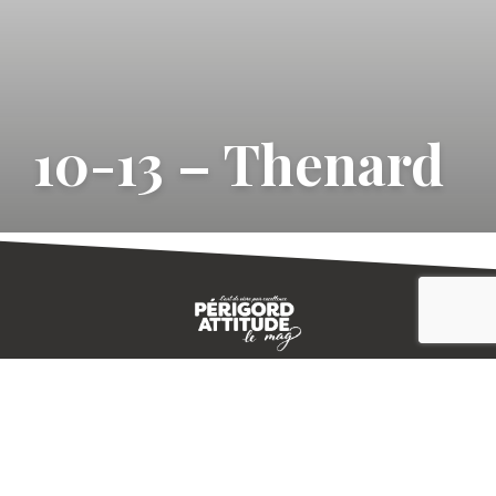
10-13 – Thenard
CONTACT
E-MAGAZINE
PLAN DU SITE
-->
A PROPOS
MENTIONS LÉGALES
© IVBD
AGENCE KALI