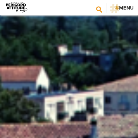
#
MENU