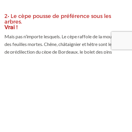
2• Le cèpe pousse de préférence sous les
arbres.
Vrai !
Mais pas n’importe lesquels. Le cèpe raffole de la mousse et
des feuilles mortes. Chêne, châtaignier et hêtre sont les abris
de prédilection du cèpe de Bordeaux, le bolet des pins
préfère certains conifères (pin, sapin, épicéa).
3• On ne cueille pas un cèpe, on le coupe avec
un couteau.
Faux !
En laissant une partie du pied dans la terre, le mycélium ne
peut pas se reformer. Il faut arracher délicatement le cèpe en
le « dévissant ». On favorise ainsi sa repousse.