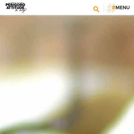
#
MENU