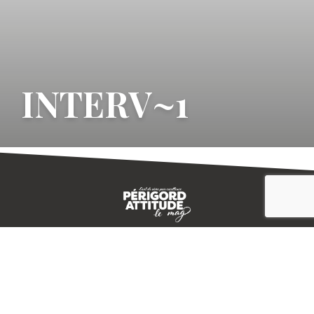
INTERV~1
CONTACT
E-MAGAZINE
PLAN DU SITE
-->
A PROPOS
MENTIONS LÉGALES
© IVBD
AGENCE KALI