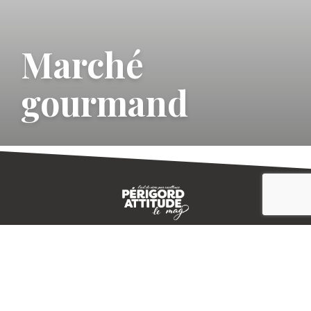
Marché
gourmand
CONTACT
E-MAGAZINE
PLAN DU SITE
-->
A PROPOS
MENTIONS LÉGALES
© IVBD
AGENCE KALI