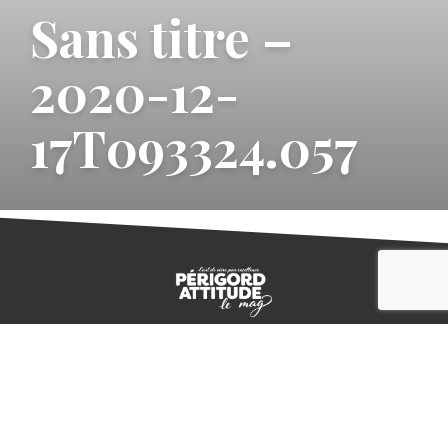
Sans titre –
2020-12-
17T093324.057
CONTACT
E-MAGAZINE
PLAN DU SITE
-->
A PROPOS
MENTIONS LÉGALES
© IVBD
AGENCE KALI