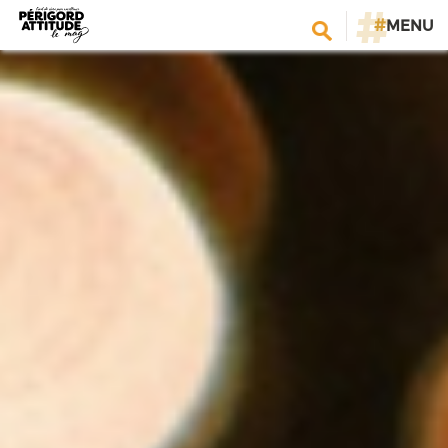
#
MENU