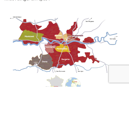
Riche de 7 terroirs qui donnent naissances à 17 vins
d’appellations, le
vignoble de Bergerac et Duras
se place
d’emblée comme
un merveilleux candidat pour animer votre
réveillon
, et ce, pour de multiples raisons.