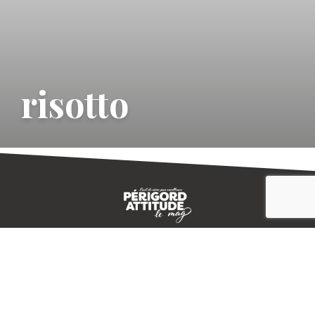
risotto
CONTACT
E-MAGAZINE
PLAN DU SITE
-->
A PROPOS
MENTIONS LÉGALES
© IVBD
AGENCE KALI