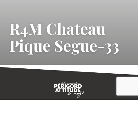
R4M Chateau
Pique Segue-33
CONTACT
E-MAGAZINE
PLAN DU SITE
-->
A PROPOS
MENTIONS LÉGALES
© IVBD
AGENCE KALI