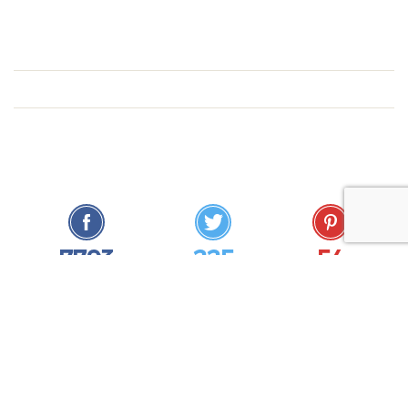
-->
7793
225
54
Likes
Followers
Pins
56