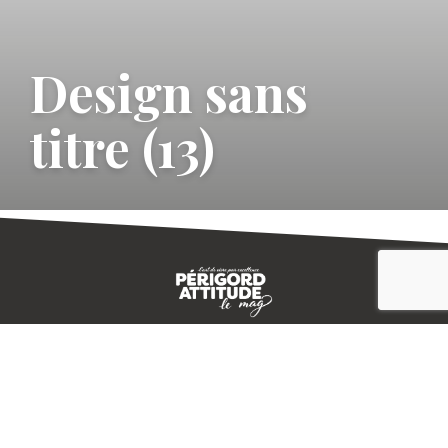
Design sans
titre (13)
CONTACT
E-MAGAZINE
PLAN DU SITE
-->
A PROPOS
MENTIONS LÉGALES
© IVBD
AGENCE KALI