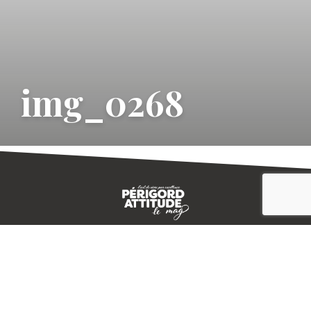
img_0268
CONTACT
E-MAGAZINE
PLAN DU SITE
-->
A PROPOS
MENTIONS LÉGALES
© IVBD
AGENCE KALI