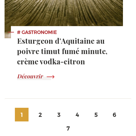
# GASTRONOMIE
Esturgeon d’Aquitaine au
poivre timut fumé minute,
crème vodka-citron
Découvrir
1
2
3
4
5
6
7